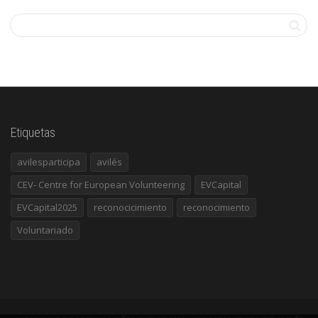
Etiquetas
avilesparticipa
avilés
CEV- Centre for European Volunteering
EVCapital
EVCapital2025
reconocicimiento
reconocimiento
Voluntariado