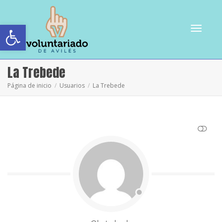
Abrir barra de herramientas
Cambiar
La Trebede
Página de inicio
Usuarios
La Trebede
navegac
VER MENOS