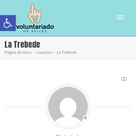
Abrir barra de herramientas
Cambiar
La Trebede
Página de inicio
Usuarios
La Trebede
navegac
VER MENOS