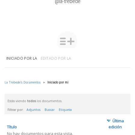
@la-trebede
INICIADO POR LA
EDITADO POR LA
La Trebede’s Documentos
▸
Iniciado por mi
Estás viendo
todos
los documentos.
Filtrar por:
Adjuntos
Buscar
Etiqueta
Última
Tienes
Título
edición
adjunto
No hay documentos para esta vista.