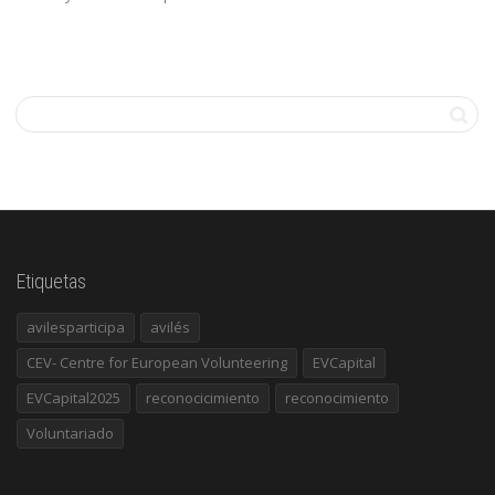
Etiquetas
avilesparticipa
avilés
CEV- Centre for European Volunteering
EVCapital
EVCapital2025
reconocicimiento
reconocimiento
Voluntariado