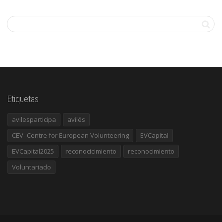
Etiquetas
avilesparticipa
avilés
CEV- Centre for European Volunteering
EVCapital
EVCapital2025
reconocicimiento
reconocimiento
Voluntariado