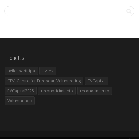
Etiquetas
avilesparticipa
avilés
CEV- Centre for European Volunteering
EVCapital
EVCapital2025
reconocicimiento
reconocimiento
Voluntariado