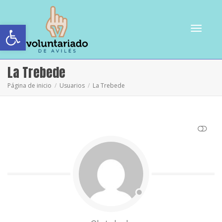
Abrir barra de herramientas
Cambiar
La Trebede
Página de inicio
Usuarios
La Trebede
navegac
VER MENOS