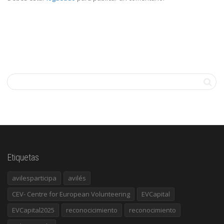
Etiquetas
avilesparticipa
avilés
CEV- Centre for European Volunteering
EVCapital
EVCapital2025
reconocicimiento
reconocimiento