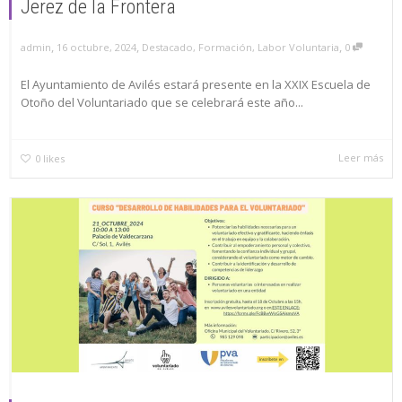
Jerez de la Frontera
,
,
,
16 octubre, 2024
Destacado
,
Formación
,
Labor Voluntaria
0
admin
El Ayuntamiento de Avilés estará presente en la XXIX Escuela de
Otoño del Voluntariado que se celebrará este año...
Leer más
0
likes