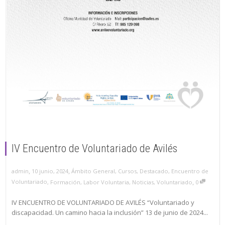
IV Encuentro de Voluntariado de Avilés
,
,
10 junio, 2024
Ámbito General
,
Cursos
,
Destacado
,
Encuentro de
admin
,
Voluntariado
,
Formación
,
Labor Voluntaria
,
Noticias
,
Voluntariado
0
IV ENCUENTRO DE VOLUNTARIADO DE AVILÉS “Voluntariado y
discapacidad. Un camino hacia la inclusión” 13 de junio de 2024...