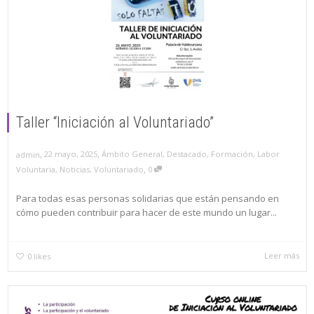
Taller “Iniciación al Voluntariado”
,
,
22 mayo, 2025
Ámbito General
,
Destacado
,
Formación
,
Labor
admin
,
Voluntaria
,
Noticias
,
Voluntariado
0
Para todas esas personas solidarias que están pensando en
cómo pueden contribuir para hacer de este mundo un lugar...
Leer más
0
likes