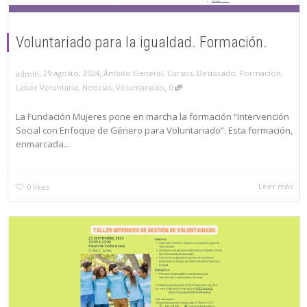
Voluntariado para la igualdad. Formación.
,
,
29 agosto, 2024
Ámbito General
,
Cursos
,
Destacado
,
Formación
,
admin
,
Labor Voluntaria
,
Noticias
,
Voluntariado
0
La Fundación Mujeres pone en marcha la formación “Intervención
Social con Enfoque de Género para Voluntariado”. Esta formación,
enmarcada...
Leer más
0
likes