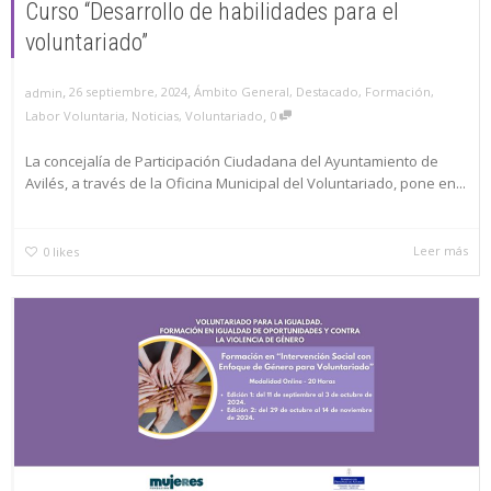
Curso “Desarrollo de habilidades para el
voluntariado”
,
,
26 septiembre, 2024
Ámbito General
,
Destacado
,
Formación
,
admin
,
Labor Voluntaria
,
Noticias
,
Voluntariado
0
La concejalía de Participación Ciudadana del Ayuntamiento de
Avilés, a través de la Oficina Municipal del Voluntariado, pone en...
Leer más
0
likes