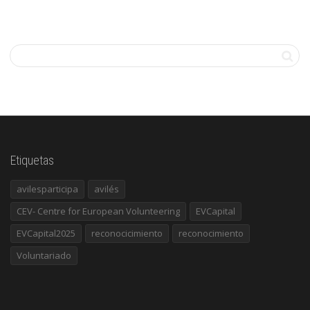
Etiquetas
avilesparticipa
avilés
CEV- Centre for European Volunteering
EVCapital
EVCapital2025
reconocicimiento
reconocimiento
Voluntariado