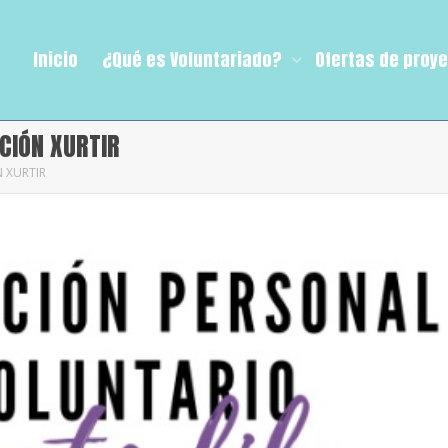
Inicio
¿Qué es Voluntariado?
Ofertas de proy
CIÓN XURTIR
 XURTIR