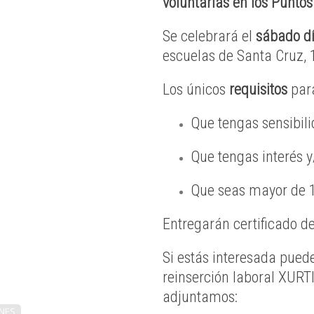
voluntarias en los Puntos 
Se celebrará el
sábado dí
escuelas de Santa Cruz, 
Los únicos
requisitos
para
Que tengas sensibili
Que tengas interés y
Que seas mayor de 
Entregarán certificado de
Si estás interesada puede
reinserción laboral XURT
adjuntamos:
NES