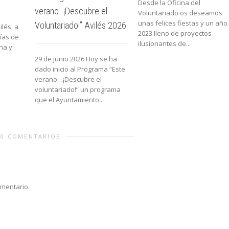
Desde la Oficina del
verano…¡Descubre el
Voluntariado os deseamos
unas felices fiestas y un año
Voluntariado!” Avilés 2026
lés, a
2023 lleno de proyectos
lías de
ilusionantes de...
na y
29 de junio 2026 Hoy se ha
dado inicio al Programa “Este
verano…¡Descubre el
voluntariado!” un programa
que el Ayuntamiento...
0 COMENTARIOS
omentario.