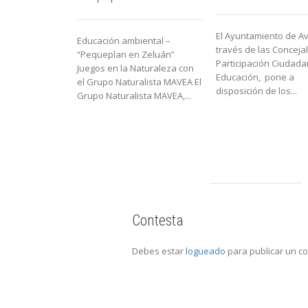
El Ayuntamiento de Avi
Educación ambiental –
través de las Conceja
“Pequeplan en Zeluán”
Participación Ciudada
Juegos en la Naturaleza con
Educación, pone a
el Grupo Naturalista MAVEA El
disposición de los...
Grupo Naturalista MAVEA,...
Contesta
Debes estar
logueado
para publicar un c