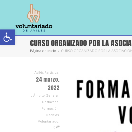
Abrir barra de herramientas
CURSO ORGANIZADO POR LA ASOCIA
Página de inicio
CURSO ORGANIZADO POR LA ASOCIACIÓN
,
Avilés Participa
24 marzo,
2022
,
Ámbito General
,
Destacado
,
Formación
,
Noticias
,
,
Voluntariado
0