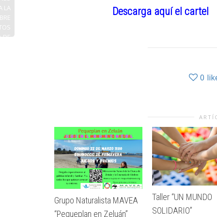
A LA
Descarga aquí el cartel
BRE
TOS
A DE
AS Y
TES
0
lik
ARTÍ
Taller “UN MUNDO
Grupo Naturalista MAVEA
SOLIDARIO”
“Pequeplan en Zeluán”