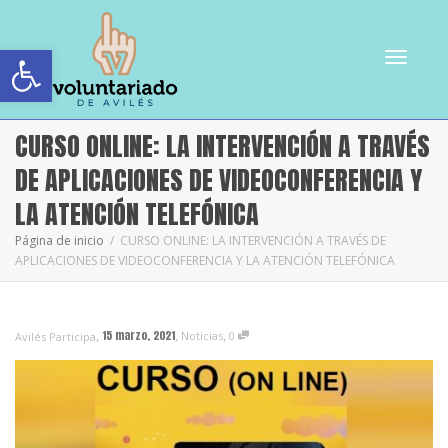
Abrir barra de herramientas
Cambiar
CURSO ONLINE: LA INTERVENCIÓN A TRAVÉS
DE APLICACIONES DE VIDEOCONFERENCIA Y
LA ATENCIÓN TELEFÓNICA
navegac
Página de inicio
CURSO ONLINE: LA INTERVENCIÓN A TRAVÉS DE
APLICACIONES DE VIDEOCONFERENCIA Y LA ATENCIÓN TELEFÓNICA
,
,
,
15 marzo, 2021
Noticias
0
Avilés Participa