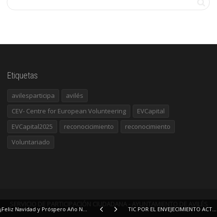
Etiquetas
avilesparticipa
avilés
CEV- Centre for European Volunteering
EVCapital
EVCapital2025
reconocicimiento
reconocimiento
Voluntariado
SERVICIO DE PARTICIPACIÓN CIUDADANA - AYUNTAMIENTO DE AVILÉS
¡Feliz Navidad y Próspero Año Nuevo 2021!
TIC POR EL ENVEJECIMIENTO ACTIVO - CURSO ONLINE