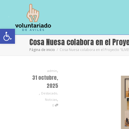
Abrir barra de herramientas
Cosa Nuesa colabora en el Proye
Página de inicio
Cosa Nuesa colabora en el Proyecto “ILIVE!
,
admin
31 octubre,
2025
,
Destacado
,
,
Noticias
0