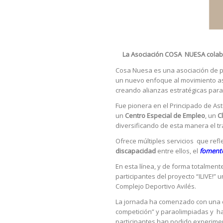
La Asociación COSA NUESA colabor
Cosa Nuesa es una asociación de pe
un nuevo enfoque al movimiento aso
creando alianzas estratégicas para
Fue pionera en el Principado de As
un
Centro Especial de Empleo
, un
C
diversificando de esta manera el tr
Ofrece múltiples servicios que refl
discapacidad
entre ellos, el
fomento
En esta línea, y de forma totalmen
participantes del proyecto “ILIVE!”
Complejo Deportivo Avilés.
La jornada ha comenzado con una c
competición” y paraolimpiadas y ha 
participantes han podido experimen