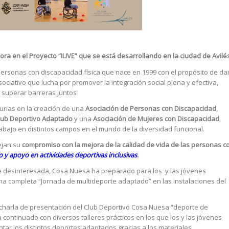
a en el Proyecto “ILIVE” que se está desarrollando en la ciudad de Avilé
rsonas con discapacidad física que nace en 1999 con el propósito de da
ciativo que lucha por promover la integración social plena y efectiva,
 superar barreras juntos
turias en la creación de una
Asociación de Personas con Discapacidad
,
lub Deportivo Adaptado
y una
Asociación de Mujeres con Discapacidad
,
abajo en distintos campos en el mundo de la diversidad funcional.
ejan su
compromiso con la mejora de la calidad de vida de las personas c
 y apoyo en actividades deportivas inclusivas
.
te desinteresada, Cosa Nuesa ha preparado para los y las jóvenes
 una completa “Jornada de multideporte adaptado” en las instalaciones del
harla de presentación del Club Deportivo Cosa Nuesa “deporte de
continuado con diversos talleres prácticos en los que los y las jóvenes
tar los distintos deportes adaptados gracias a los materiales