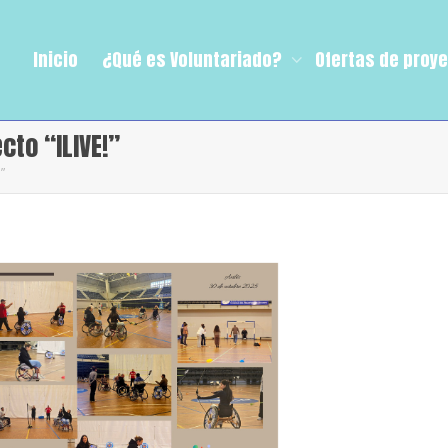
Inicio
¿Qué es Voluntariado?
Ofertas de proy
cto “ILIVE!”
”