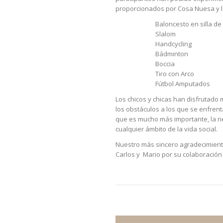
proporcionados por Cosa Nuesa y la
Baloncesto en silla d
Slalom
Handcycling
Bádminton
Boccia
Tiro con Arco
Fútbol Amputados
Los chicos y chicas han disfrutado
los obstáculos a los que se enfren
que es mucho más importante, la ne
cualquier ámbito de la vida social.
Nuestro más sincero agradecimiento
Carlos y Mario por su colaboración e