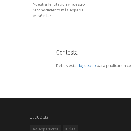
Nuestra felicitación y nuestro
reconocimiento más especial
a: Mª Pilar...
Contesta
Debes estar
logueado
para publicar un c
Etiquetas
avilesparticipa
avilés