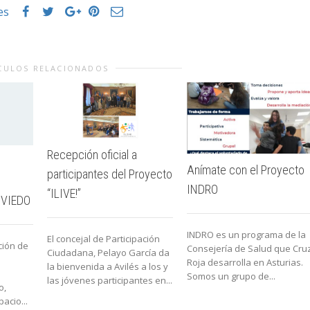
es
CULOS RELACIONADOS
Recepción oficial a
Anímate con el Proyecto
participantes del Proyecto
INDRO
“ILIVE!”
OVIEDO
INDRO es un programa de la
El concejal de Participación
ción de
Consejería de Salud que Cru
Ciudadana, Pelayo García da
Roja desarrolla en Asturias.
la bienvenida a Avilés a los y
Somos un grupo de...
las jóvenes participantes en...
o,
acio...