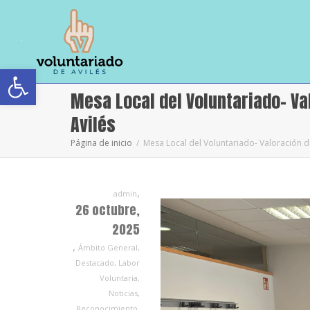
Abrir barra de herramientas
Mesa Local del Voluntariado- V
Avilés
Página de inicio
Mesa Local del Voluntariado- Valoración d
,
admin
26 octubre,
2025
,
Ámbito General
,
Destacado
,
Labor
Voluntaria
,
Noticias
,
Reconocimiento
,