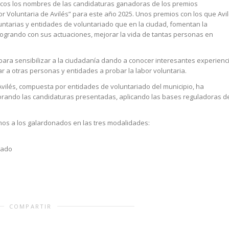
icos los nombres de las candidaturas ganadoras de los premios
r Voluntaria de Avilés” para este año 2025. Unos premios con los que Avi
ntarias y entidades de voluntariado que en la ciudad, fomentan la
 logrando con sus actuaciones, mejorar la vida de tantas personas en
para sensibilizar a la ciudadanía dando a conocer interesantes experienc
r a otras personas y entidades a probar la labor voluntaria.
Avilés, compuesta por entidades de voluntariado del municipio, ha
orando las candidaturas presentadas, aplicando las bases reguladoras d
s a los galardonados en las tres modalidades:
iado
COMPARTIR