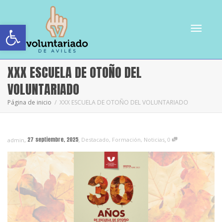
Abrir barra de herramientas
Cambiar
XXX ESCUELA DE OTOÑO DEL
VOLUNTARIADO
Página de inicio
XXX ESCUELA DE OTOÑO DEL VOLUNTARIADO
navegac
,
,
,
27 septiembre, 2025
Destacado
,
Formación
,
Noticias
0
admin