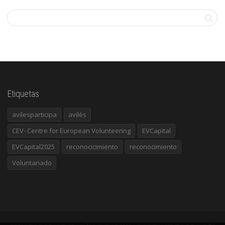
Etiquetas
avilesparticipa
avilés
CEV- Centre for European Volunteering
EVCapital
EVCapital2025
reconocicimiento
reconocimiento
Voluntariado