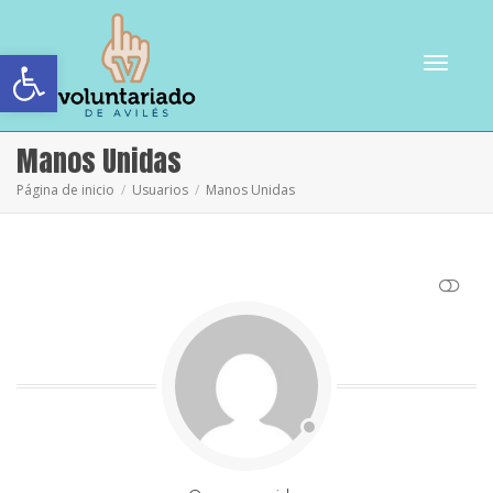
Abrir barra de herramientas
Cambiar
Manos Unidas
Página de inicio
Usuarios
Manos Unidas
navegac
VER MENOS