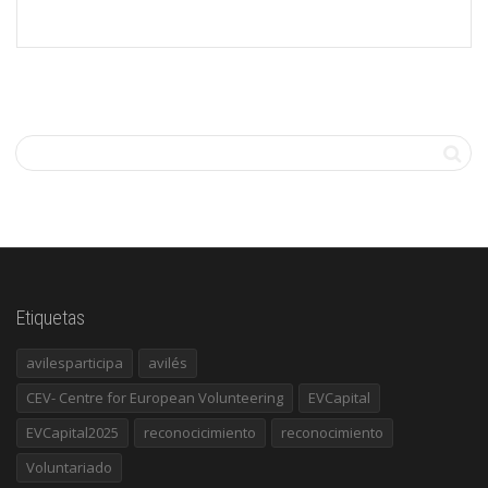
Etiquetas
avilesparticipa
avilés
CEV- Centre for European Volunteering
EVCapital
EVCapital2025
reconocicimiento
reconocimiento
Voluntariado