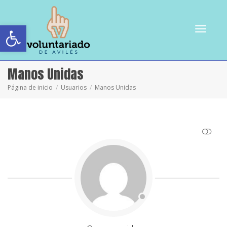
Abrir barra de herramientas
Cambiar
Manos Unidas
Página de inicio
Usuarios
Manos Unidas
navegac
VER MENOS