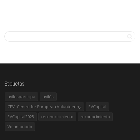
Etiquetas
avilesparticipa
avilés
CEV- Centre for European Volunteering
EVCapital
EVCapital2025
reconocicimiento
reconocimiento
Voluntariado