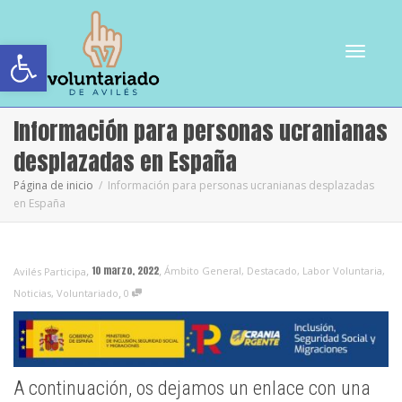
Abrir barra de herramientas
Cambiar
Información para personas ucranianas
desplazadas en España
Página de inicio
Información para personas ucranianas desplazadas
en España
navegac
,
,
10 marzo, 2022
Ámbito General
,
Destacado
,
Labor Voluntaria
,
Avilés Participa
,
Noticias
,
Voluntariado
0
A continuación, os dejamos un enlace con una