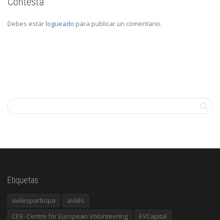
Contesta
Debes estar
logueado
para publicar un comentario.
Etiquetas
avilesparticipa
avilés
CEV- Centre for European Volunteering
EVCapital