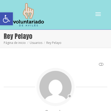
Abrir barra de herramientas
Cambiar
Rey Pelayo
Página de inicio
Usuarios
Rey Pelayo
navegac
VER MENOS