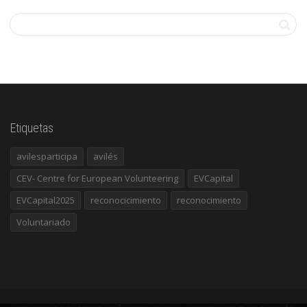
Etiquetas
avilesparticipa
avilés
CEV- Centre for European Volunteering
EVCapital
EVCapital2025
reconocicimiento
reconocimiento
Voluntariado