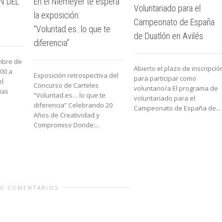
N DEL
En el Niemeyer te espera
Voluntariado para el
la exposición:
Campeonato de España
“Voluntad.es…lo que te
de Duatlón en Avilés
diferencia”
embre de
Abierto el plazo de inscripció
:00 a
Exposición retrospectiva del
para participar como
el
Concurso de Carteles
voluntario/a El programa de
ias
“Voluntad.es… lo que te
voluntariado para el
diferencia” Celebrando 20
Campeonato de España de...
Años de Creatividad y
Compromiso Donde:...
0 COMENTARIOS