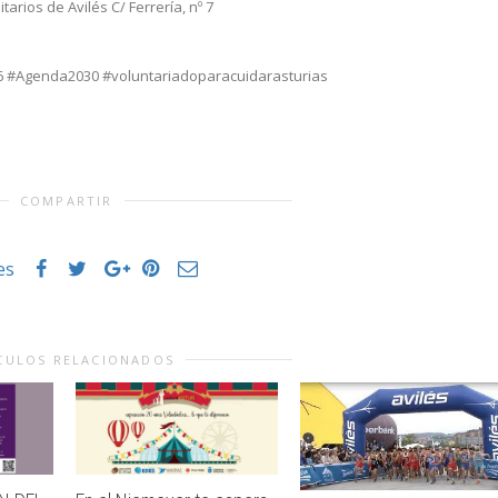
tarios de Avilés C/ Ferrería, nº 7
6 #Agenda2030 #voluntariadoparacuidarasturias
COMPARTIR
es
CULOS RELACIONADOS