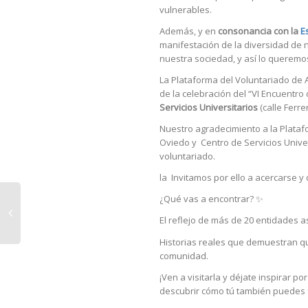
vulnerables.
Además, y en
consonancia con la
E
manifestación de la diversidad de 
nuestra sociedad, y así lo queremos 
La Plataforma del Voluntariado de A
de la celebración del “VI Encuentro
Servicios Universitarios
(calle Ferrer
Nuestro agradecimiento a la Platafo
Oviedo y Centro de Servicios Univer
voluntariado.
la Invitamos por ello a acercarse y
¿Qué vas a encontrar? ✨
El reflejo de más de 20 entidades a
Historias reales que demuestran que
comunidad.
¡Ven a visitarla y déjate inspirar p
descubrir cómo tú también puedes 