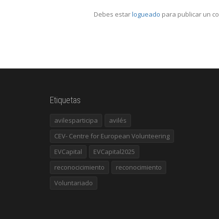
Debes estar
logueado
para publicar un c
Etiquetas
avilesparticipa
avilés
CEV- Centre for European Volunteering
EVCapital
EVCapital2025
reconocicimiento
reconocimiento
Voluntariado