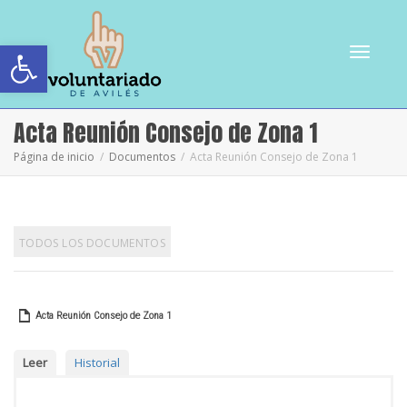
Abrir barra de herramientas
Cambiar
Acta Reunión Consejo de Zona 1
Página de inicio
Documentos
Acta Reunión Consejo de Zona 1
navegac
TODOS LOS DOCUMENTOS
Acta Reunión Consejo de Zona 1
Leer
Historial