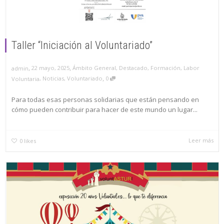
Taller “Iniciación al Voluntariado”
,
,
22 mayo, 2025
Ámbito General
,
Destacado
,
Formación
,
Labor
admin
,
Voluntaria
,
Noticias
,
Voluntariado
0
Para todas esas personas solidarias que están pensando en
cómo pueden contribuir para hacer de este mundo un lugar...
Leer más
0
likes