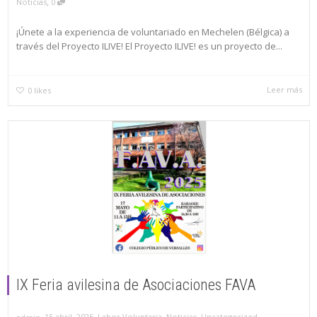
,
Noticias
0
¡Únete a la experiencia de voluntariado en Mechelen (Bélgica) a
través del Proyecto ILIVE! El Proyecto ILIVE! es un proyecto de...
Leer más
0
likes
IX Feria avilesina de Asociaciones FAVA
,
,
15 abril, 2025
Labor Voluntaria
,
Noticias
,
Uncategorized
,