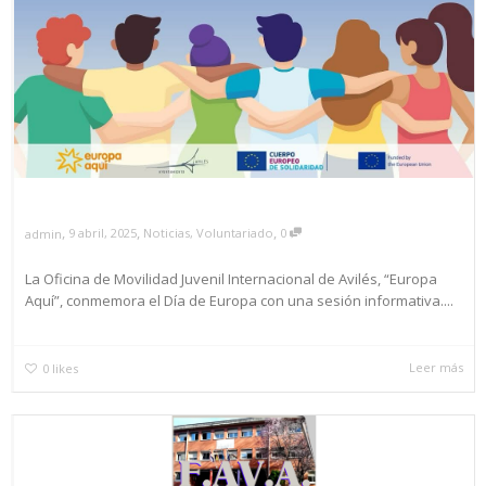
,
,
,
9 abril, 2025
Noticias
,
Voluntariado
0
admin
La Oficina de Movilidad Juvenil Internacional de Avilés, “Europa
Aquí”, conmemora el Día de Europa con una sesión informativa....
Leer más
0
likes