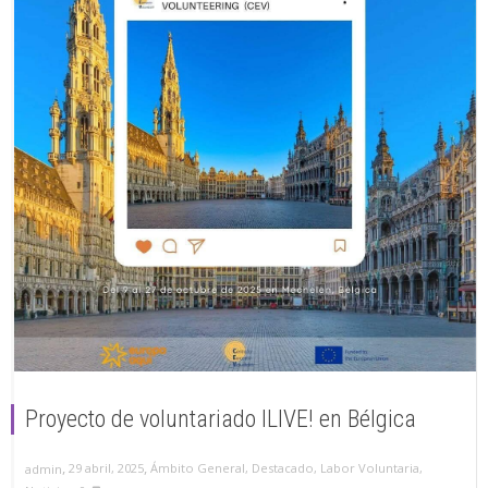
Proyecto de voluntariado ILIVE! en Bélgica
,
,
29 abril, 2025
Ámbito General
,
Destacado
,
Labor Voluntaria
,
admin