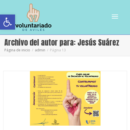
Abrir barra de herramientas
Cambiar
Archivo del autor para: Jesús Suárez
Página de inicio
admin
Página 13
navegac