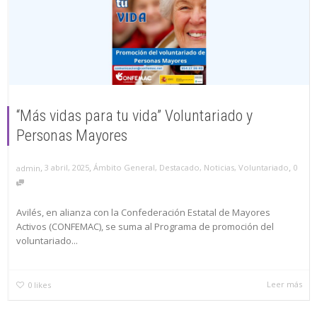
“Más vidas para tu vida” Voluntariado y
Personas Mayores
,
,
,
3 abril, 2025
Ámbito General
,
Destacado
,
Noticias
,
Voluntariado
0
admin
Avilés, en alianza con la Confederación Estatal de Mayores
Activos (CONFEMAC), se suma al Programa de promoción del
voluntariado...
Leer más
0
likes