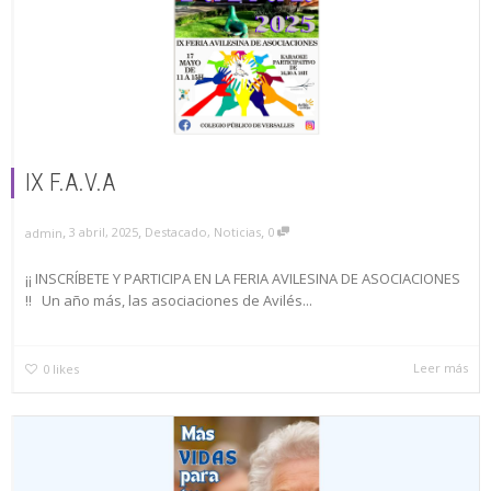
IX F.A.V.A
,
,
,
3 abril, 2025
Destacado
,
Noticias
0
admin
¡¡ INSCRÍBETE Y PARTICIPA EN LA FERIA AVILESINA DE ASOCIACIONES
!! Un año más, las asociaciones de Avilés...
Leer más
0
likes