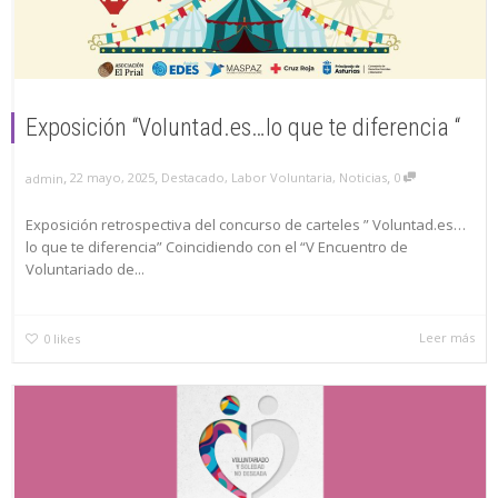
Exposición “Voluntad.es…lo que te diferencia “
,
,
,
22 mayo, 2025
Destacado
,
Labor Voluntaria
,
Noticias
0
admin
Exposición retrospectiva del concurso de carteles ” Voluntad.es…
lo que te diferencia” Coincidiendo con el “V Encuentro de
Voluntariado de...
Leer más
0
likes