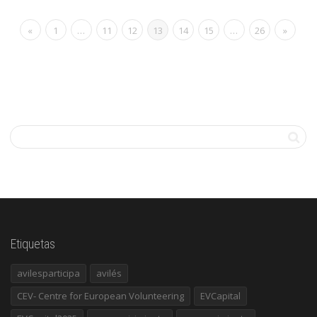
«
1
…
11
12
13
14
15
…
26
»
Etiquetas
avilesparticipa
avilés
CEV- Centre for European Volunteering
EVCapital