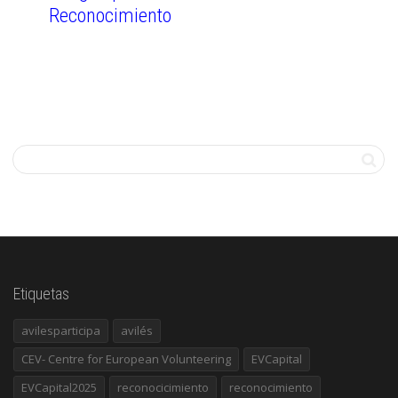
Reconocimiento
Etiquetas
avilesparticipa
avilés
CEV- Centre for European Volunteering
EVCapital
EVCapital2025
reconocicimiento
reconocimiento