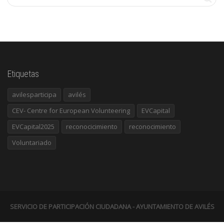
Etiquetas
avilesparticipa
avilés
CEV- Centre for European Volunteering
EVCapital
EVCapital2025
reconocicimiento
reconocimiento
Voluntariado
SERVICIO DE PARTICIPACIÓN CIUDADANA - AYUNTAMIENTO DE AVILÉS