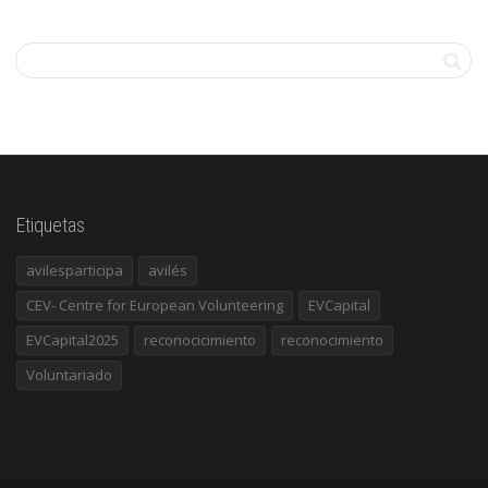
Etiquetas
avilesparticipa
avilés
CEV- Centre for European Volunteering
EVCapital
EVCapital2025
reconocicimiento
reconocimiento
Voluntariado