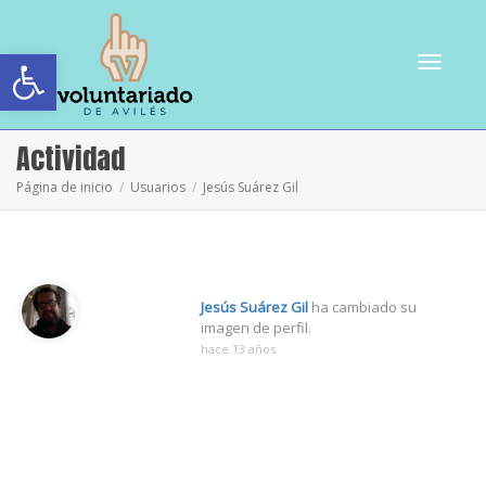
Abrir barra de herramientas
Cambiar
Actividad
Página de inicio
Usuarios
Jesús Suárez Gil
navegac
Jesús Suárez Gil
ha cambiado su
imagen de perfil.
hace 13 años