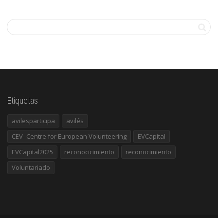
Etiquetas
avilesparticipa
avilés
CEV- Centre for European Volunteering
EVCapital
EVCapital2025
reconocicimiento
reconocimiento
Voluntariado