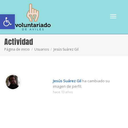
Abrir barra de herramientas
Cambiar
Actividad
Página de inicio
Usuarios
Jesús Suárez Gil
navegac
Jesús Suárez Gil
ha cambiado su
imagen de perfil.
hace 13 años