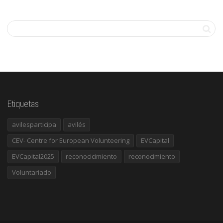
Etiquetas
avilesparticipa
avilés
CEV- Centre for European Volunteering
EVCapital
EVCapital2025
reconocicimiento
reconocimiento
Voluntariado