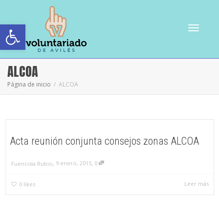
Abrir barra de herramientas
Cambiar
ALCOA
Página de inicio
ALCOA
navegac
Acta reunión conjunta consejos zonas ALCOA
,
,
9 enero, 2015
0
Fuencisla Rubio
Leer más
0
likes