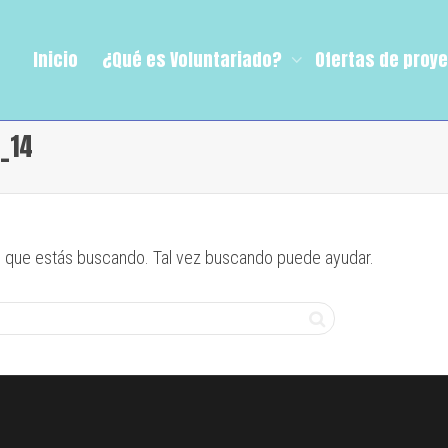
Inicio
¿Qué es Voluntariado?
Ofertas de proy
_14
 que estás buscando. Tal vez buscando puede ayudar.