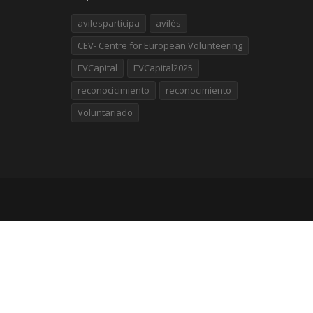
avilesparticipa
avilés
CEV- Centre for European Volunteering
EVCapital
EVCapital2025
reconocicimiento
reconocimiento
Voluntariado