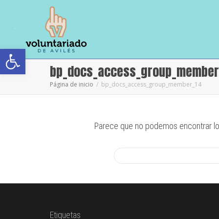
Abrir barra de herramientas
bp_docs_access_group_member
Página de inicio
bp_docs_access_group_member_14
Parece que no podemos encontrar lo
Etiquetas